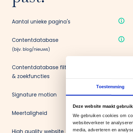
Aantal unieke pagina's
-
Contentdatabase
-
(bijv. blog/nieuws)
Contentdatabase filtering
-
& zoekfuncties
Toestemming
Signature motion
-
Deze website maakt gebruik
Meertaligheid
We gebruiken cookies om cont
-
websiteverkeer te analyseren
media, adverteren en analys
High quality website