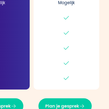
ijk
Mogelijk
sprek
Plan je gesprek