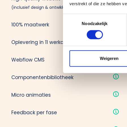
verstrekt of die ze hebben v
-
(inclusief design & ontwikkeling)
Toestemmingsselectie
Noodzakelijk
100% maatwerk
-
Oplevering in 11 werkdagen
-
Weigeren
Webflow CMS
-
Componentenbibliotheek
-
Micro animaties
-
Feedback per fase
-