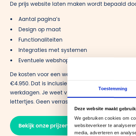
De prijs website laten maken wordt bepaald do
Aantal pagina’s
Design op maat
Functionaliteiten
Integraties met systemen
Eventuele webshop
De kosten voor een website bouwen starten bij
€4.950. Dat is inclusief ontwerp, ontwikkeling en
Toestemming
werkdagen. Je weet vooraf wat je krijgt en wat h
lettertjes. Geen verrassingen achteraf.
Deze website maakt gebruik
We gebruiken cookies om cont
Bekijk onze prijzen
websiteverkeer te analyseren
media, adverteren en analys