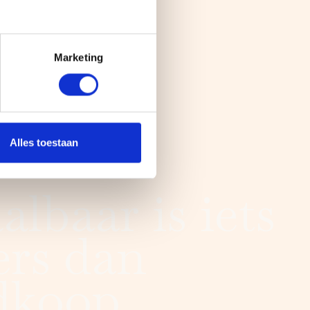
Marketing
Alles toestaan
albaar is iets
ers dan
dkoop