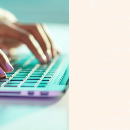
Veel onderneme
Logisch. Maar g
website kan er 
Strategisch
Conversieger
Schaalbaarh
Technische st
Een betaalbare
investeert in een
dat “online staa
en slimme inzet 
beheersbaar, zo