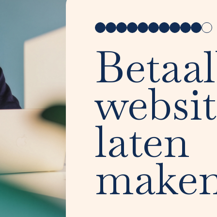
Betaa
websit
laten
make