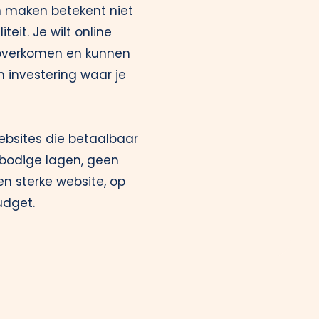
n maken betekent niet
teit. Je wilt online
l overkomen en kunnen
n investering waar je
ebsites die betaalbaar
rbodige lagen, geen
n sterke website, op
udget.