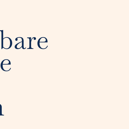
lbare
e
n