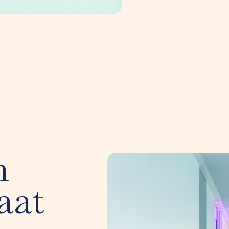
n
aat