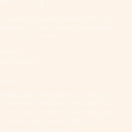
rs zoeken op goedkope website laten maken.
oedkoop is niet altijd voordelig. Een goedkope
prima uitzien, maar mist vaak:
e opbouw
ichte structuur
eid
abiliteit
 website laten maken draait om waarde. Je
 site die resultaat oplevert, niet alleen in iets
t”. Wij bouwen efficiënt, met een strak proces
van technologie. Daardoor blijft de prijs
nder dat de kwaliteit daalt.