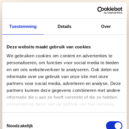
Toestemming
Details
Over
Deze website maakt gebruik van cookies
We gebruiken cookies om content en advertenties te
personaliseren, om functies voor social media te bieden
PERSOONLIJK BERICHT VOOR PATRICIA
en om ons websiteverkeer te analyseren. Ook delen we
informatie over uw gebruik van onze site met onze
Hi Patricia,
partners voor social media, adverteren en analyse. Deze
partners kunnen deze gegevens combineren met andere
informatie die u aan ze heeft verstrekt of die ze hebben
verzameld op basis van uw gebruik van hun services.
Je site staat er.
Toestemmingsselectie
Maar werkt ‘ie ook of laat je kansen
Noodzakelijk