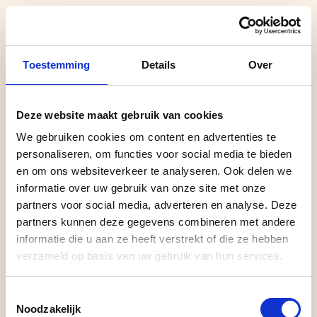
Toestemming
Details
Over
Deze website maakt gebruik van cookies
We gebruiken cookies om content en advertenties te
personaliseren, om functies voor social media te bieden
PERSOONLIJK BERICHT VOOR PATRICK
en om ons websiteverkeer te analyseren. Ook delen we
informatie over uw gebruik van onze site met onze
Hi Patrick,
partners voor social media, adverteren en analyse. Deze
partners kunnen deze gegevens combineren met andere
informatie die u aan ze heeft verstrekt of die ze hebben
verzameld op basis van uw gebruik van hun services.
Je site staat er.
Toestemmingsselectie
Maar werkt ‘ie ook of laat je kansen
Noodzakelijk